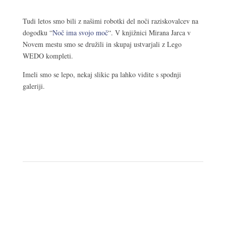
Tudi letos smo bili z našimi robotki del noči raziskovalcev na
dogodku “
Noč ima svojo moč
“. V knjižnici Mirana Jarca v
Novem mestu smo se družili in skupaj ustvarjali z Lego
WEDO kompleti.
Imeli smo se lepo, nekaj slikic pa lahko vidite s spodnji
galeriji.