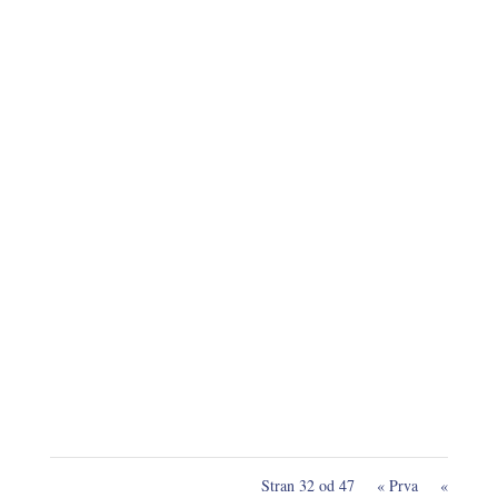
Današnji sobotni dan je bil namenjen otrokom in
njihovim staršem. V Knjižnici Črnomelj je bilo skoraj
50 otrok in še enkrat toliko staršev.Uvodoma...
Stran 32 od 47
« Prva
«