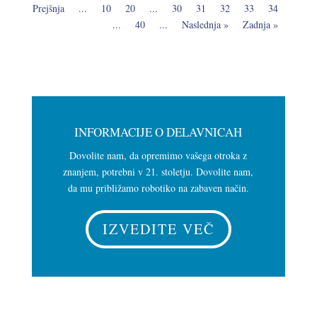
Prejšnja
...
10
20
...
30
31
32
33
34
...
40
...
Naslednja »
Zadnja »
INFORMACIJE O DELAVNICAH
Dovolite nam, da opremimo vašega otroka z
znanjem, potrebni v 21. stoletju. Dovolite nam,
da mu približamo robotiko na zabaven način.
IZVEDITE VEČ