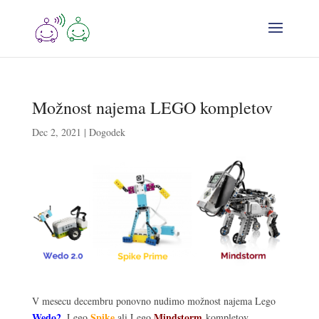
Možnost najema LEGO kompletov
Dec 2, 2021
|
Dogodek
V mesecu decembru ponovno nudimo možnost najema Lego
Wedo2
Spike
Mindstorm
, Lego
ali Lego
kompletov.