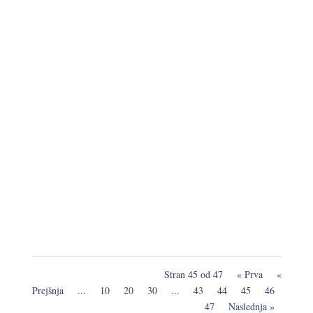
Delavnice Robotki in zabavno programiranje Želite
svojemu otroku približati robotiko na zabaven
način? Prijavite ga na zabavne izobraževalne...
Stran 45 od 47
« Prva
«
Prejšnja
...
10
20
30
...
43
44
45
46
47
Naslednja »