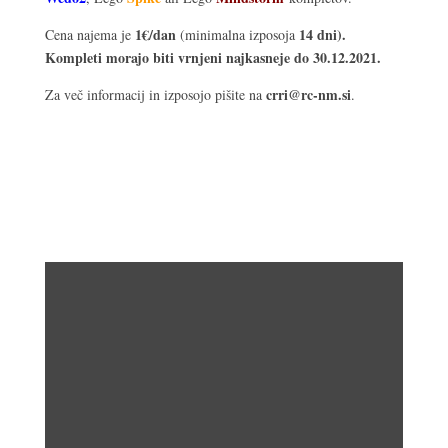
1€/dan
14 dni).
Cena najema je
(minimalna izposoja
Kompleti morajo biti vrnjeni najkasneje do 30.12.2021.
crri@rc-nm.si
Za več informacij in izposojo pišite na
.