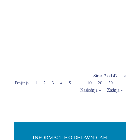
Z novim šolskim letom začenjamo novo sezono
celoletnih delavnic robotike. Program poteka tedensko
skozi vse šolsko leto v dveh starostnih skupinah,...
Stran 2 od 47
«
Prejšnja
1
2
3
4
5
...
10
20
30
...
Naslednja »
Zadnja »
INFORMACIJE O DELAVNICAH