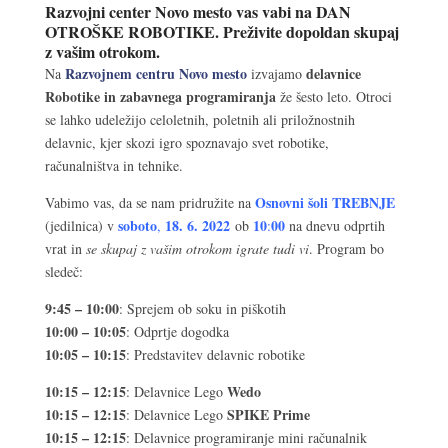
Razvojni center Novo mesto vas vabi na DAN
OTROŠKE ROBOTIKE. Preživite dopoldan skupaj
z vašim otrokom.
Razvojnem centru Novo mesto
delavnice
Na
izvajamo
Robotike in zabavnega programiranja
že šesto leto. Otroci
se lahko udeležijo celoletnih, poletnih ali priložnostnih
delavnic, kjer skozi igro spoznavajo svet robotike,
računalništva in tehnike.
Osnovni šoli TREBNJE
Vabimo vas, da se nam pridružite na
soboto
18. 6
. 2022
10
00
(jedilnica) v
,
ob
:
na dnevu odprtih
vrat in
se skupaj z vašim otrokom igrate tudi vi
. Program bo
sledeč:
9:45 – 10:00
: Sprejem ob soku in piškotih
10:00 – 10:05
: Odprtje dogodka
10:05 – 10:15
: Predstavitev delavnic robotike
10:15 – 12:15
Wedo
: Delavnice Lego
10:15 – 12:15
SPIKE Prime
: Delavnice Lego
10:15 – 12:15
: Delavnice programiranje mini računalnik