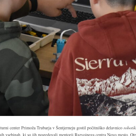
turni center Primoža Trubarja v Šentjerneju gostil počitniško delavnico
roboti
nih vsebinah, ki so jih posredovali mentorji Razvojnega centra Novo mesto. Otr