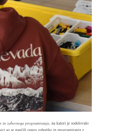
ke in zabavnega programiranja
, na kateri je sodelovalo
oci so se naučili osnov robotike in programiranja z