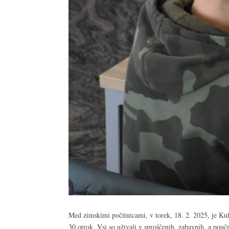
Med zimskimi počitnicami, v torek, 18. 2. 2025, je Kul
30 otrok. Vsi so uživali v sproščenih, zabavnih, a pouč