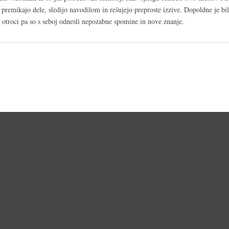
remikajo dele, sledijo navodilom in rešujejo preproste izzive. Dopoldne je bilo
 otroci pa so s seboj odnesli nepozabne spomine in nove znanje.