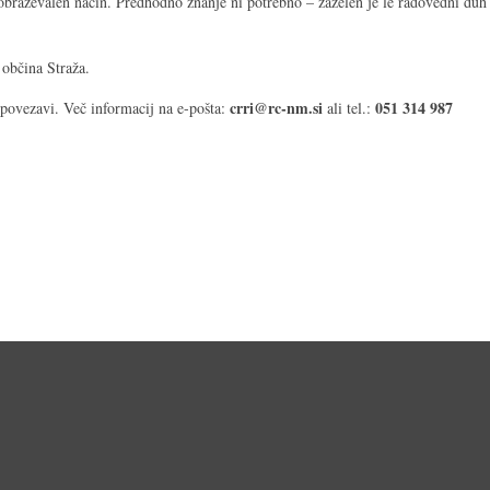
zobraževalen način. Predhodno znanje ni potrebno – zaželen je le radovedni duh
občina Straža.
crri@rc-nm.si
051 314 987
i povezavi. Več informacij na e-pošta:
ali tel.: