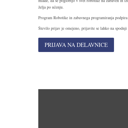
mlade, da se poglobijo v svet robotike na zabaven in i
želja po učenju.
Program Robotike in zabavnega programiranja podpira 
Število prijav je omejeno, prijavite se lahko na spodnj
PRIJAVA NA DELAVNICE