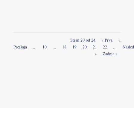
malo poigramo in nadihamo svežega zraka. Po kosilu
smo...
Stran 20 od 24
« Prva
«
Prejšnja
...
10
...
18
19
20
21
22
...
Nasled
»
Zadnja »